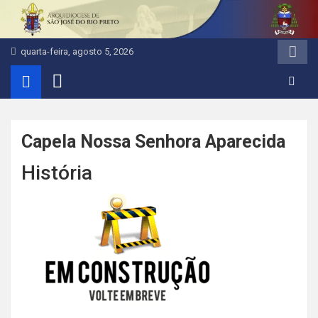
Pular
para
o
quarta-feira, agosto 5, 2026
conteúdo
Capela Nossa Senhora Aparecida
História