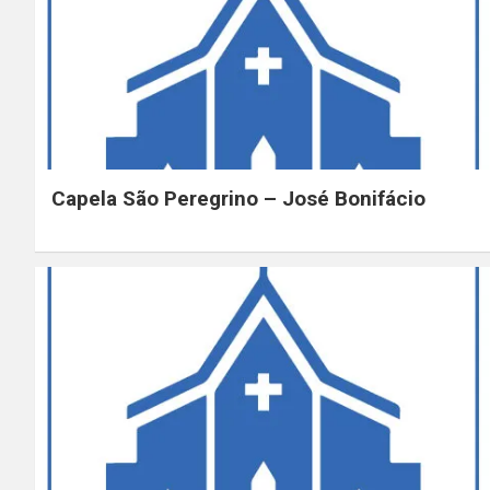
Capela São Peregrino – José Bonifácio