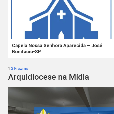
Capela Nossa Senhora Aparecida – José
Bonifácio-SP
Paginação
1
2
Próximo
Arquidiocese na Mídia
de
posts