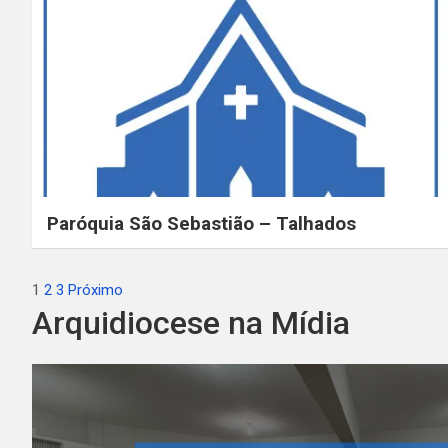
Paróquia São Sebastião – Talhados
Paginação
1
2
3
Próximo
Arquidiocese na Mídia
de
posts