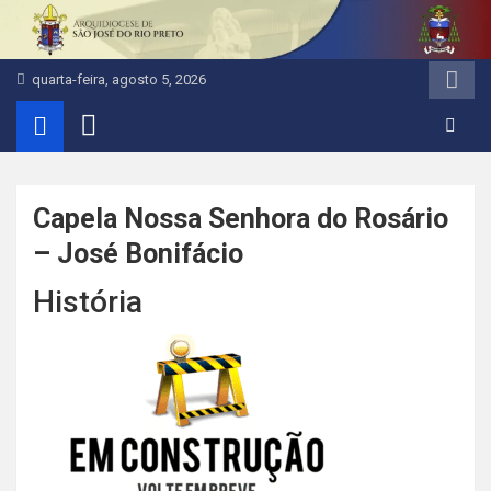
Pular
para
o
quarta-feira, agosto 5, 2026
conteúdo
Capela Nossa Senhora do Rosário
– José Bonifácio
História