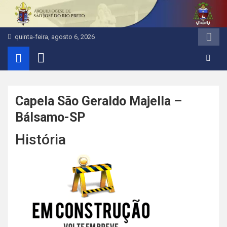
Pular
para
o
quinta-feira, agosto 6, 2026
conteúdo
Capela São Geraldo Majella –
Bálsamo-SP
História