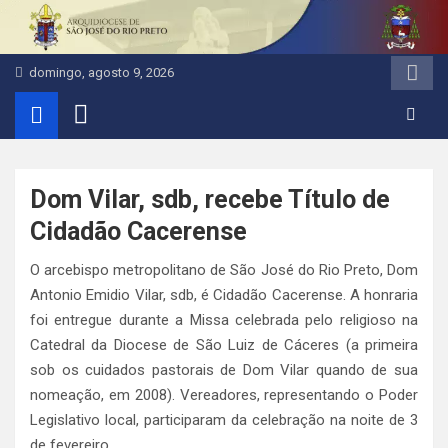
Pular
para
o
domingo, agosto 9, 2026
conteúdo
Dom Vilar, sdb, recebe Título de
Cidadão Cacerense
O arcebispo metropolitano de São José do Rio Preto, Dom
Antonio Emidio Vilar, sdb, é Cidadão Cacerense. A honraria
foi entregue durante a Missa celebrada pelo religioso na
Catedral da Diocese de São Luiz de Cáceres (a primeira
sob os cuidados pastorais de Dom Vilar quando de sua
nomeação, em 2008). Vereadores, representando o Poder
Legislativo local, participaram da celebração na noite de 3
de fevereiro.