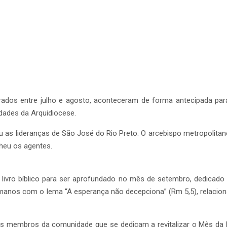
brados entre julho e agosto, aconteceram de forma antecipada pa
idades da Arquidiocese.
u as lideranças de São José do Rio Preto. O arcebispo metropolitan
lheu os agentes.
vro bíblico para ser aprofundado no mês de setembro, dedicado 
omanos com o lema “A esperança não decepciona” (Rm 5,5), relaci
s membros da comunidade que se dedicam a revitalizar o Mês da Bíb