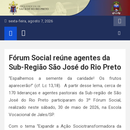
Pular
para
o
sexta-feira, agosto 7, 2026
conteúdo
Fórum Social reúne agentes da
Sub-Região São José do Rio Preto
“Espalhemos a semente da caridade! Os frutos
aparecerão!” (cf. Lc 13,18). A partir desse lema, cerca de
170 lideranças e agentes pastorais da Sub-região de São
José do Rio Preto participaram do 3º Fórum Social,
realizado neste sábado, 30 de maio de 2026, na Escola
Vocacional de Jales/SP.
Com o tema “Expandir a Ação Sociotransformadora da