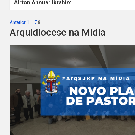
Airton Annuar Ibrahim
Paginação
Anterior
1
…
7
8
Arquidiocese na Mídia
de
posts