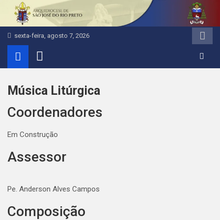
Pular
para
o
sexta-feira, agosto 7, 2026
conteúdo
Música Litúrgica
Coordenadores
Em Construção
Assessor
Pe. Anderson Alves Campos
Composição